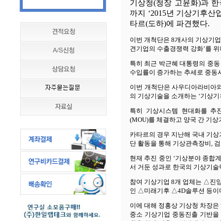
기상청
(
청장 고윤화
)
과 
까지
‘2015
년 기상기후산업
타르
(
도하
)
에 파견했다
.
이번 개척단은
8
개사의 기상기업
견기업의 수출경쟁력 강화
’
를 
특히 최근 박근혜 대통령의 중동
수입률이 증가하는 추세로 중동
이번 개척단은 사우디아라비아와
의 기상기술을 소개하는
‘
기상기
특히 기상시스템 현대화를 추
(MOU)
를 체결하고 양국 간 기
카타르의 경우 지난해 국내 기
단 활동을 통해 기상관측장비
,
검
현재 추진 중인
‘
기상분야 종합계
서 거둔 성과로 한국의 기상기술
참여 기상기업
8
개 업체는
△
진
인
△
미래기후
△
4D
솔루션 등이
이에 대해 정홍상 기상청 차장은
중소 기상기업 중동진출 기반을