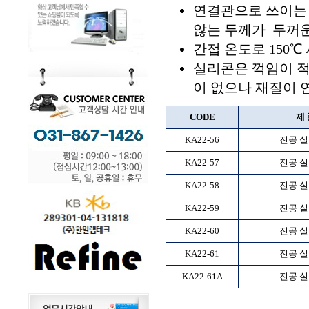
연결관으로 쓰이는 
않는 두께가 두꺼운
간접 온도로 150
실리콘은 꺽임이 
이 없으나 재질이
CODE
제 
KA22-56
진공 
KA22-57
진공 
KA22-58
진공 
KA22-59
진공 
KA22-60
진공 
KA22-61
진공 
KA22-61A
진공 